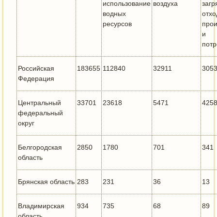
использование
воздуха
загр
водных
отх
ресурсов
прои
и
пот
Российская
183655
112840
32911
305
Федерация
Центральный
33701
23618
5471
425
федеральный
округ
Белгородская
2850
1780
701
341
область
Брянская область
283
231
36
13
Владимирская
934
735
68
89
область