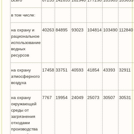
Всего
67255
142655
162940
177298
183905
183655
в том числе:
на охрану и
40263
84895
93023
104814
103490
112840
рациональное
использование
водных
ресурсов
на охрану
17458
33751
40593
41854
43393
32911
атмосферного
воздуха
на охрану
7767
19954
24049
25073
30507
30531
окружающей
среды от
загрязнения
отходами
производства