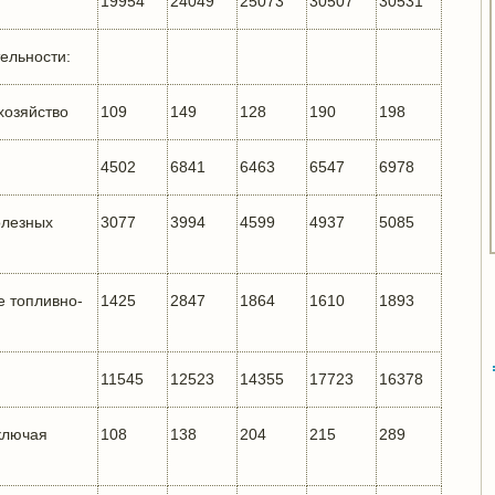
19954
24049
25073
30507
30531
ельности:
хозяйство
109
149
128
190
198
4502
6841
6463
6547
6978
олезных
3077
3994
4599
4937
5085
е топливно-
1425
2847
1864
1610
1893
11545
12523
14355
17723
16378
ключая
108
138
204
215
289