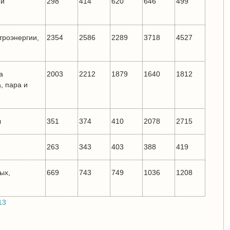
 и
298
414
620
646
499
троэнергии,
2354
2586
2289
3718
4527
а
2003
2212
1879
1640
1812
, пара и
ы
351
374
410
2078
2715
263
343
403
388
419
ых,
669
743
749
1036
1208
13