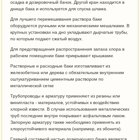
осадка в дозировочный бачок. Другой кран находится в
днище бака и используется для спуска шлама.
Для лучшего перемешивания раствора баки
оборудуются ручными или механическими мешалками. В
крупных установках на дно укладывают дырчатые трубы,
по которым подают сжатый воздух.
Для предотвращения распространения запаха хлора в
рабочем помещении баки прикрывают крышками.
Растворные и расходные баки изготавливают из
железобетона или дерева с обязательным внутренним
оштукатуриванием цементным раствором по
металлической сетке
Трубопроводы и арматуру применяют из резины или
винипласта - материалов, устойчивых к воздействию
хлорной извести. В случае использования металлических
труб последние внутри покрывают асфальтовым лаком.
Запорную арматуру также необходимо применять из
хлороустойчивого материала (например, из эбонита).
Главной составной частью дозирующего бачка является