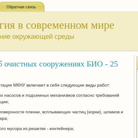
Обратная связь
гия в современном мире
ение окружающей среды
б очистных сооружениях БИО - 25
атация МКНУ включает в себя следующие виды работ:
х насосов и подъемных механизмов согласно требований
ации;
поверхности пленки, всплывающих частиц (корки), шламов и
ара;
го мусора из решетки - контейнера;