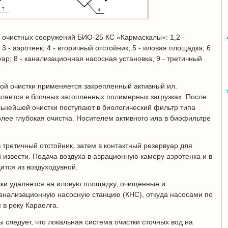
 очистных сооружений БИО-25 КС «Кармаскалы»: 1,2 -
 - аэротенк; 4 - вторичный отстойник; 5 - иловая площадка; 6
уар; 8 - канализационная насосная установка; 9 - третичный
ой очистки применяется закрепленный активный ил.
ляется в блочных затопленных полимерных загрузках. После
альнейшей очистки поступают в биологический фильтр типа
олее глубокая очистка. Носителем активного ила в биофильтре
 третичный отстойник, затем в контактный резервуар для
извести. Подача воздуха в аэрационную камеру аэротенка и в
ится из воздуходувной.
ки удаляется на иловую площадку, очищенные и
канализационную насосную станцию (КНС), откуда насосами по
в реку Караелга.
 следует, что локальная система очистки сточных вод на