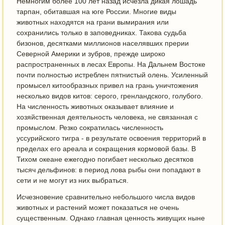
Немногим более 100 лет назад исчезла дикая лошадь
тарпан, обитавшая на юге России. Многие виды
животных находятся на грани вымирания или
сохранились только в заповедниках. Такова судьба
бизонов, десятками миллионов населявших прерии
Северной Америки и зубров, прежде широко
распространенных в лесах Европы. На Дальнем Востоке
почти полностью истреблен пятнистый олень. Усиленный
промысел китообразных привел на грань уничтожения
несколько видов китов: серого, гренландского, голубого.
На численность животных оказывает влияние и
хозяйственная деятельность человека, не связанная с
промыслом. Резко сократилась численность
уссурийского тигра - в результате освоения территорий в
пределах его ареала и сокращения кормовой базы. В
Тихом океане ежегодно погибает несколько десятков
тысяч дельфинов: в период лова рыбы они попадают в
сети и не могут из них выбраться.
Исчезновение сравнительно небольшого числа видов
животных и растений может показаться не очень
существенным. Однако главная ценность живущих ныне