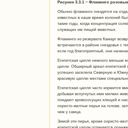
Рисунок 3.3.1 − Фламинго розовы
Обычно фламинго гнездятся на отда
известных в наше время колоний был
такие годы, когда концентрация сол
служащих им пищей животных.
Фламинго из резервата Камарг возв
встречаются в районе гнездовья с т
если год благоприятный, они начин
Египетская цапля немного меньше ма
цапли. Обширный ареал египетской ц
успешно заселила Северную и Южную
красивую цаплю местами специальн
Египетская цапля часто кормится в
добывая вспугнутых ими мелких живо
поедают кровососущих клещей и насе
охристо-желтые перья на голове, зат
чем у самца.
Зимой эти перья, кроме охристо-жел
египетской цапли отличается оранж