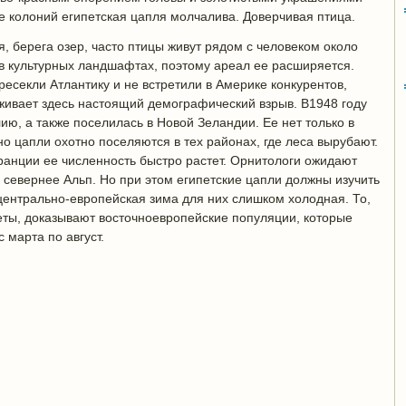
не колоний египетская цапля молчалива. Доверчивая птица.
, берега озер, часто птицы живут рядом с человеком около
 в культурных ландшафтах, поэтому ареал ее расширяется.
ресекли Атлантику и не встретили в Америке конкурентов,
живает здесь настоящий демографический взрыв. В1948 году
ию, а также поселилась в Новой Зеландии. Ее нет только в
но цапли охотно поселяются в тех районах, где леса вырубают.
ранции ее численность быстро растет. Орнитологи ожидают
я севернее Альп. Но при этом египетские цапли должны изучить
центрально-европейская зима для них слишком холодная. То,
еты, доказывают восточноевропейские популяции, которые
 марта по август.