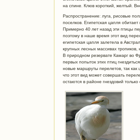
на спине. Клюв короткий, желтый. В
Распространение: луга, рисовые поля
поселков. Египетская цапля обитает
Примерно 40 лет назад эти птицы пе
поэтому в наше время этот вид пере
египетская цапля залетела в Австрал
крупных лесных массивах тропиков, 
В природном резервате Камарг во Ф
первых попыток этих птиц гнездитьс
новые маршруты перелетов, так как 
что этот вид может совершать перел
остаются в районе гнездовий только с