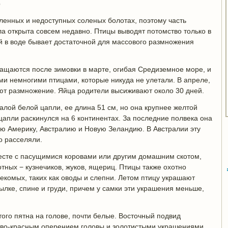
е
ленных и недоступных соленых болотах, поэтому часть
а открыта совсем недавно. Птицы выводят потомство только в
ей в воде бывает достаточной для массового размножения
ращаются после зимовки в марте, огибая Средиземное море, и
еми немногими птицами, которые никуда не улетали. В апреле,
ают размножение. Яйца родители высиживают около 30 дней.
лой белой цапли, ее длина 51 см, но она крупнее желтой
апли раскинулся на 6 континентах. За последние полвека она
 Америку, Австралию и Новую Зеландию. В Австралии эту
о расселяли.
месте с пасущимися коровами или другим домашним скотом,
тных − кузнечиков, жуков, ящериц. Птицы также охотно
комых, таких как оводы и слепни. Летом птицу украшают
ылке, спине и груди, причем у самки эти украшения меньше,
того пятна на голове, почти белые. Восточный подвид
ево-красным оперением головы и золотистыми украшениями