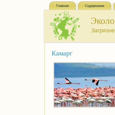
Главная
Содержание
Эколо
Загрязн
Камарг