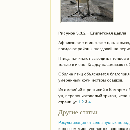
Рисунок 3.3.2 − Египетская цапля
Африканские египетские цапли выво
покидают районы гнездовий на перио
Птицы начинают выводить птенцов в 
только в июне. Кладку насиживают о
Обилие птиц объясняется благоприя
умеренным количеством осадков.
Из амфибий и рептилий в Камарге об
уж, перепончатопалый тритон, испан
страницу:
1
2
3
4
Другие статьи
Рекультивация отвалов пустых пород
и во всем мире уделяется вопросам 