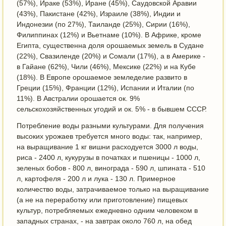
(57%), Ираке (53%), Иране (45%), Саудовской Аравии
(43%), Пакистане (42%), Израиле (38%), Индии и
Индонезии (по 27%), Таиланде (25%), Сирии (16%),
Филиппинах (12%) и Вьетнаме (10%). В Африке, кроме
Египта, существенна доля орошаемых земель в Судане
(22%), Свазиленде (20%) и Сомали (17%), а в Америке -
в Гайане (62%), Чили (46%), Мексике (22%) и на Кубе
(18%). В Европе орошаемое земледелие развито в
Греции (15%), Франции (12%), Испании и Италии (по
11%). В Австралии орошается ок. 9%
сельскохозяйственных угодий и ок. 5% - в бывшем СССР.
Потребление воды разными культурами. Для получения
высоких урожаев требуется много воды: так, например,
на выращивание 1 кг вишни расходуется 3000 л воды,
риса - 2400 л, кукурузы в початках и пшеницы - 1000 л,
зеленых бобов - 800 л, винограда - 590 л, шпината - 510
л, картофеля - 200 л и лука - 130 л. Примерное
количество воды, затрачиваемое только на выращивание
(а не на переработку или приготовление) пищевых
культур, потребляемых ежедневно одним человеком в
западных странах, - на завтрак около 760 л, на обед