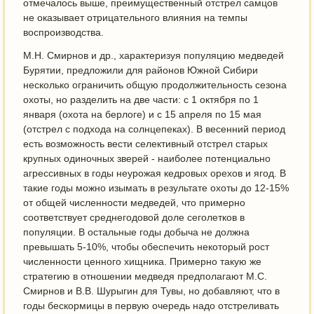
отмечалось выше, преимущественный отстрел самцов
не оказывает отрицательного влияния на темпы
воспроизводства.
М.Н. Смирнов и др., характеризуя популяцию медведей
Бурятии, предложили для районов Южной Сибири
несколько ограничить общую продолжительность сезона
охоты, но разделить на две части: с 1 октября по 1
января (охота на берлоге) и с 15 апреля по 15 мая
(отстрел с подхода на солнцепеках). В весенний период
есть возможность вести селективный отстрел старых
крупных одиночных зверей - наиболее потенциально
агрессивных в годы неурожая кедровых орехов и ягод. В
такие годы можно изымать в результате охоты до 12-15%
от общей численности медведей, что примерно
соответствует среднегодовой доле сеголетков в
популяции. В остальные годы добыча не должна
превышать 5-10%, чтобы обеспечить некоторый рост
численности ценного хищника. Примерно такую же
стратегию в отношении медведя предполагают М.С.
Смирнов и В.В. Шурыгин для Тувы, но добавляют, что в
годы бескормицы в первую очередь надо отстреливать