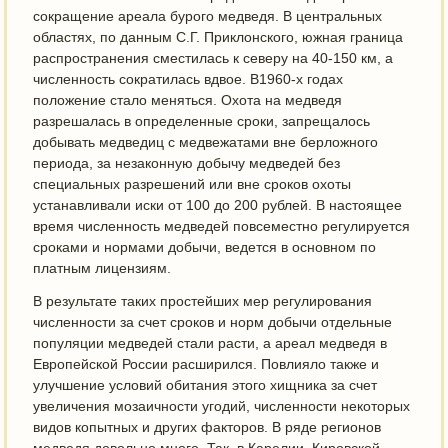
сокращение ареала бурого медведя. В центральных
областях, по данным С.Г. Приклонского, южная граница
распространения сместилась к северу на 40-150 км, а
численность сократилась вдвое. В1960-х годах
положение стало меняться. Охота на медведя
разрешалась в определенные сроки, запрещалось
добывать медведиц с медвежатами вне берложного
периода, за незаконную добычу медведей без
специальных разрешений или вне сроков охоты
устанавливали иски от 100 до 200 рублей. В настоящее
время численность медведей повсеместно регулируется
сроками и нормами добычи, ведется в основном по
платным лицензиям.
В результате таких простейших мер регулирования
численности за счет сроков и норм добычи отдельные
популяции медведей стали расти, а ареал медведя в
Европейской России расширился. Повлияло также и
улучшение условий обитания этого хищника за счет
увеличения мозаичности угодий, численности некоторых
видов копытных и других факторов. В ряде регионов