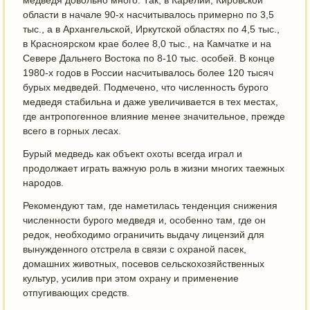
медведя довольно много. Так, в Карелии, Кировской
области в начале 90-х насчитывалось примерно по 3,5
тыс., а в Архангельской, Иркутской областях по 4,5 тыс.,
в Красноярском крае более 8,0 тыс., на Камчатке и на
Севере Дальнего Востока по 8-10 тыс. особей. В конце
1980-х годов в России насчитывалось более 120 тысяч
бурых медведей. Подмечено, что численность бурого
медведя стабильна и даже увеличивается в тех местах,
где антропогенное влияние менее значительное, прежде
всего в горных лесах.
Бурый медведь как объект охоты всегда играл и
продолжает играть важную роль в жизни многих таежных
народов.
Рекомендуют там, где наметилась тенденция снижения
численности бурого медведя и, особенно там, где он
редок, необходимо ограничить выдачу лицензий для
вынужденного отстрела в связи с охраной пасек,
домашних животных, посевов сельскохозяйственных
культур, усилив при этом охрану и применение
отпугивающих средств.