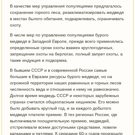
В качестве мер управления популяциями предлагалось
сохранение горного леса, реакклиматизировать медведя
в местах былого обитания, подкармливать, ограничивать
охоту.
В числе мер по управлению популяциями бурого
медведя в Западной Европе, прежде всего применялись
определенные сроки охоты взамен круглогодичных,
запрещение охоты на берлогах, полный запрет охоты, а
также индукция и подкормка.
В бывшем СССР и в современной России самые
большие в Евразии ресурсы бурого медведя, но на
огромной территории наших равнинных и горных лесов
численность вида и отношение к нему не равнозначно.
Долгое время медведь СССР и некоторых зарубежных
странах считался общеопасным хищником. Его можно
было добывать круглый год, и за каждого добытого
медведя платили премию. В тех регионах России, где
выплачивали поощрительную премию, медведей,
отстреливали всеми доступными средствами, ловили
капканами и петлями. К середине 60-х годов произошло