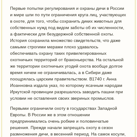
Первые попытки регулирования и охраны дичи в России
и мире шли по пути ограничения круга лиц, участвующих
в охоте, для того, чтобы сохранить диких животных для
собственных нужд под видом заботы об их численности,
а фактически для безудержной собственной охоты.
История сохранила множество свидетельств, что даже
самыми строгими мерами плохо удавалось
обеспечивать охрану таких привилегированных
охотничьих территорий от браконьерства. На остальной
же территории охотничьих угодий охота вообще долгое
время ничем не ограничивалась, а в Сибири даже
поощрялась царским правительством. В1740 г. Анна
Иоанновна издала указ, по которому ясачным народам
Иркутской провинции разрешалось заводить пашни при
условии не оставления своих звериных промыслов.
Первыми ограничили охоту в государствах Западной
Европы. В России же в этом отношении
предпринимались очень робкие и половинчатые
решения. Прежде начали запрещать охоту в сезон
размножения дичи, в весенний период. На самок косули,