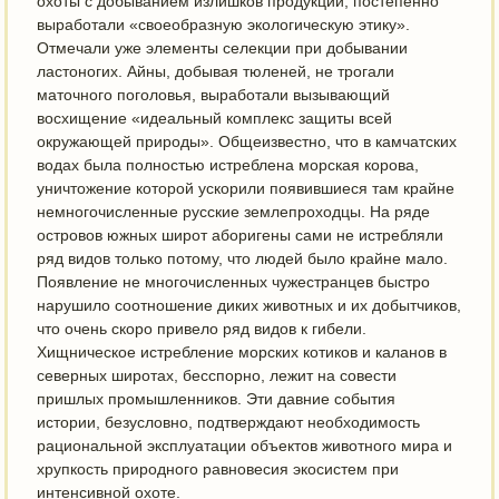
охоты с добыванием излишков продукции, постепенно
выработали «своеобразную экологическую этику».
Отмечали уже элементы селекции при добывании
ластоногих. Айны, добывая тюленей, не трогали
маточного поголовья, выработали вызывающий
восхищение «идеальный комплекс защиты всей
окружающей природы». Общеизвестно, что в камчатских
водах была полностью истреблена морская корова,
уничтожение которой ускорили появившиеся там крайне
немногочисленные русские землепроходцы. На ряде
островов южных широт аборигены сами не истребляли
ряд видов только потому, что людей было крайне мало.
Появление не многочисленных чужестранцев быстро
нарушило соотношение диких животных и их добытчиков,
что очень скоро привело ряд видов к гибели.
Хищническое истребление морских котиков и каланов в
северных широтах, бесспорно, лежит на совести
пришлых промышленников. Эти давние события
истории, безусловно, подтверждают необходимость
рациональной эксплуатации объектов животного мира и
хрупкость природного равновесия экосистем при
интенсивной охоте.