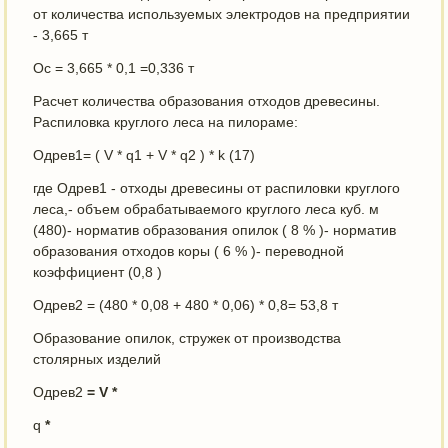
от количества используемых электродов на предприятии
- 3,665 т
Ос = 3,665 * 0,1 =0,336 т
Расчет количества образования отходов древесины.
Распиловка круглого леса на пилораме:
Одрев1= ( V * q1 + V * q2 ) * k (17)
где Одрев1 - отходы древесины от распиловки круглого
леса,- объем обрабатываемого круглого леса куб. м
(480)- норматив образования опилок ( 8 % )- норматив
образования отходов коры ( 6 % )- переводной
коэффициент (0,8 )
Одрев2 = (480 * 0,08 + 480 * 0,06) * 0,8= 53,8 т
Образование опилок, стружек от производства
столярных изделий
Одрев2
= V *
q
*