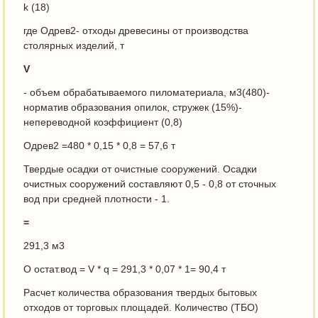
k (18)
где Одрев2- отходы древесины от производства
столярных изделий, т
V
- объем обрабатываемого пиломатериала, м3(480)-
норматив образования опилок, стружек (15%)-
непереводной коэффициент (0,8)
Одрев2 =480 * 0,15 * 0,8 = 57,6 т
Твердые осадки от очистные сооружений. Осадки
очистных сооружений составляют 0,5 - 0,8 от сточных
вод при средней плотности - 1.
=
291,3 м3
О остат.вод = V * q = 291,3 * 0,07 * 1= 90,4 т
Расчет количества образования твердых бытовых
отходов от торговых площадей. Количество (ТБО)