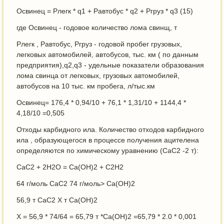
Освинец = Рлегк * q1 + Равтобус * q2 + Ргруз * q3 (15)
где Освинец - годовое количество лома свинщ, т
Рлегк , Равтобус, Ргруз - годовой пробег грузовых,
легковых автомобилей, автобусов, тыс. км ( по данным
предприятия),q2,q3 - удельные показатели образования
лома свинца от легковых, грузовых автомобилей,
автобусов на 10 тыс. км пробега, л/тыс.км
Освинец= 176,4 * 0,94/10 + 76,1 * 1,31/10 + 1144,4 *
4,18/10 =0,505
Отходы карбидного ила. Количество отходов карбидного
ила , образующегося в процессе получения ацителена
определяются по химическому уравнению (СаС2 -2 т):
СаС2 + 2Н2О = Са(ОН)2 + С2Н2
64 г/моль СаС2 74 г/моль> Са(ОН)2
56,9 т СаС2 X т Са(ОН)2
X = 56,9 * 74/64 = 65,79 т *Са(ОН)2 =65,79 * 2.0 * 0,001